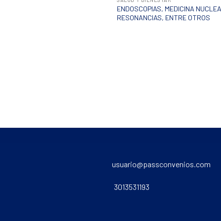
ENDOSCOPIAS, MEDICINA NUCLEA
RESONANCIAS, ENTRE OTROS
usuario@passconvenios.com
3013531193