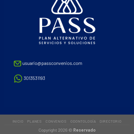
usuario@passconvenios.com
3013531193
INICIO
PLANES
CONVENIOS
ODONTOLOGÍA
DIRECTORIO
Copyright 2026 ©
Reservado